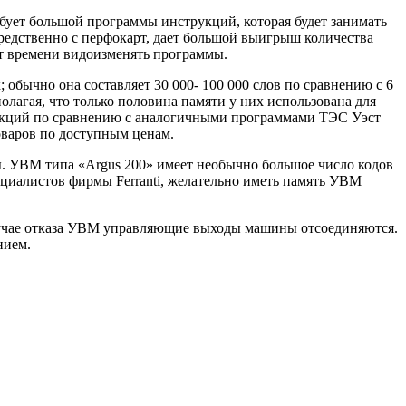
бует большой программы инструкций, которая будет занимать
редственно с перфокарт, дает большой выигрыш количества
 от времени видоизменять программы.
бычно она составляет 30 000- 100 000 слов по сравнению с 6
олагая, что только половина памяти у них использована для
трукций по сравнению с аналогичными программами ТЭС Уэст
оваров по доступным ценам.
ы. УВМ типа «Argus 200» имеет необычно большое число кодов
ециалистов фирмы Ferranti, желательно иметь память УВМ
случае отказа УВМ управляющие выходы машины отсоединяются.
нием.