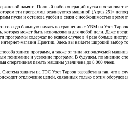
тержневой памяти. Полный набор операций пуска и останова тре
 котором эти программы реализуются машиной (Argus 251» непос
ограмм пуска и останова удобен в связи с необходимостью время
гораздо большую память по сравнению с УВМ на Уэст Таррок; о
ь, которая может быть использована для любой цели. Даже предп
 эти программы содержат во всяком случае в 4 раза больше инс
в интернет-магазин Практик. Здесь вы найдете широкий выбор т
 способа записи программ, а также от типа используемой машин
дным понимание и усвоение программ. В будущем, по мнению сп
мя оперативная память машины увеличена до 8 000 ячеек.
. Система защиты на ТЭС Уэст Таррок разработана так, что в 
оисходит отключение цепей, связанных только с этим оборудова