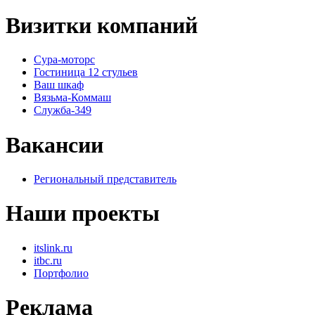
Визитки компаний
Сура-моторс
Гостиница 12 стульев
Ваш шкаф
Вязьма-Коммаш
Служба-349
Вакансии
Региональный представитель
Наши проекты
itslink.ru
itbc.ru
Портфолио
Реклама