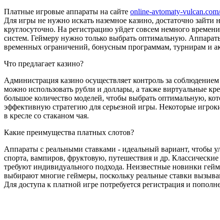
Платные игровые аппараты на сайте
online-avtomaty-vulcan.com/
Для игры не нужно искать наземное казино, достаточно зайти н
круглосуточно. На регистрацию уйдет совсем немного времен
систем. Геймеру нужно только выбрать оптимальную. Аппараты
временных ограничений, бонусным программам, турнирам и ак
Что предлагает казино?
Администрация казино осуществляет контроль за соблюдением 
можно использовать рубли и доллары, а также виртуальные кре
большое количество моделей, чтобы выбрать оптимальную, кото
эффективную стратегию для серьезной игры. Некоторые игроки
в кресле со стаканом чая.
Какие преимущества платных слотов?
Аппараты с реальными ставками - идеальный вариант, чтобы 
спорта, вампиров, фруктовую, путешествия и др. Классически
требуют индивидуального подхода. Неизвестные новинки гейме
выбирают многие геймеры, поскольку реальные ставки вызыва
Для доступа к платной игре потребуется регистрация и пополне