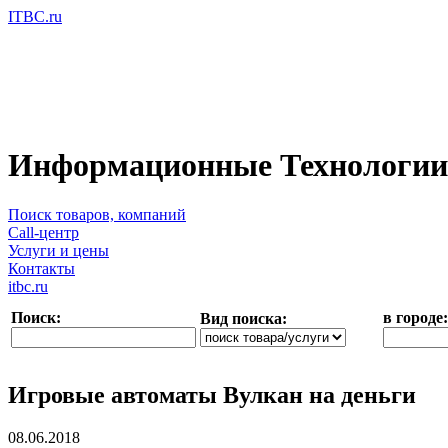
ITBC.ru
Информационные Технологии 
Поиск товаров, компаний
Call-центр
Услуги и цены
Контакты
itbc.ru
Поиск:
в городе:
Вид поиска:
Игровые автоматы Вулкан на деньги
08.06.2018