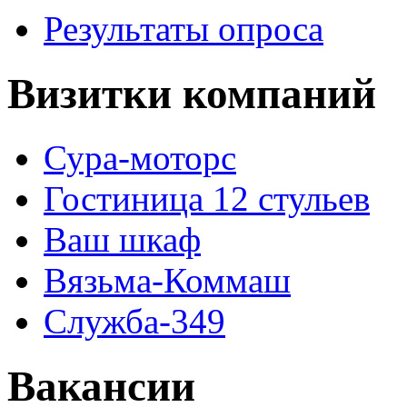
Результаты опроса
Визитки компаний
Сура-моторс
Гостиница 12 стульев
Ваш шкаф
Вязьма-Коммаш
Служба-349
Вакансии