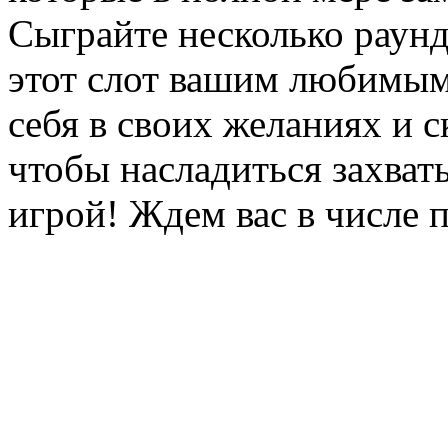
Сыграйте несколько раунд
этот слот вашим любимым
себя в своих желаниях и с
чтобы насладиться захва
игрой! Ждем вас в числе 