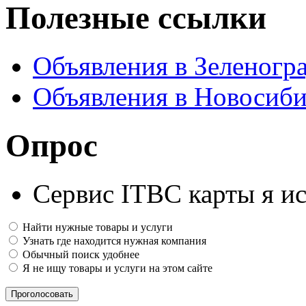
Полезные ссылки
Объявления в Зеленогр
Объявления в Новосиби
Опрос
Сервис ITBC карты я ис
Найти нужные товары и услуги
Узнать где находится нужная компания
Обычный поиск удобнее
Я не ищу товары и услуги на этом сайте