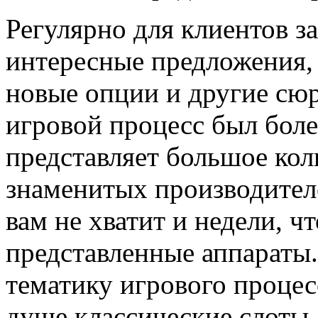
Регулярно для клиентов з
интересные предложения, 
новые опции и другие сюр
игровой процесс был бол
представляет большое кол
знаменитых производителе
вам не хватит и недели, ч
представленные аппараты
тематику игрового процес
душе классические слоты,