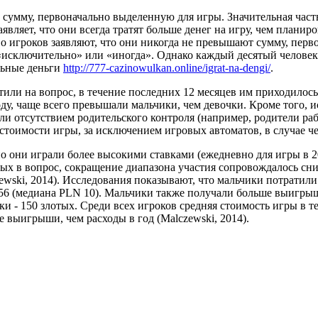
сумму, первоначально выделенную для игры. Значительная часть 
ляет, что они всегда тратят больше денег на игру, чем планировал
о игроков заявляют, что они никогда не превышают сумму, перв
 «исключительно» или «иногда». Однако каждый десятый человек в
альные деньги
http://777-cazinowulkan.online/igrat-na-dengi/
.
тили на вопрос, в течение последних 12 месяцев им приходилось
ду, чаще всего превышали мальчики, чем девочки. Кроме того, 
отсутствием родительского контроля (например, родители работа
тоимости игры, за исключением игровых автоматов, в случае чег
но они играли более высокими ставками (ежедневно для игры в 
нных в вопрос, сокращение диапазона участия сопровождалось сн
ewski, 2014). Исследования показывают, что мальчики потратили 
56 (медиана PLN 10). Мальчики также получали больше выигрыше
ки - 150 злотых. Среди всех игроков средняя стоимость игры в т
 выигрыши, чем расходы в год (Malczewski, 2014).