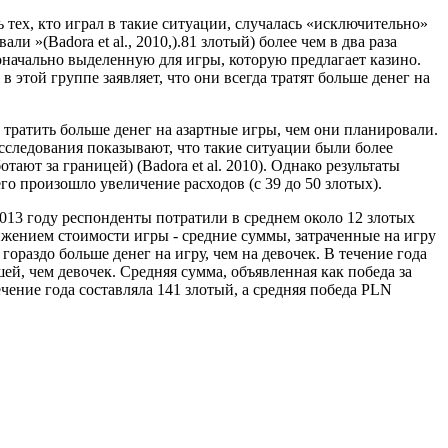
тех, кто играл в такие ситуации, случалась «исключительно»
и »(Badora et al., 2010,).81 злотый) более чем в два раза
оначально выделенную для игры, которую предлагает казино.
 этой группе заявляет, что они всегда тратят больше денег на
 тратить больше денег на азартные игры, чем они планировали.
исследования показывают, что такие ситуации были более
ют за границей) (Badora et al. 2010). Однако результаты
о произошло увеличение расходов (с 39 до 50 злотых).
2013 году респонденты потратили в среднем около 12 злотых
ижением стоимости игры - средние суммы, затраченные на игру
гораздо больше денег на игру, чем на девочек. В течение года
й, чем девочек. Средняя сумма, объявленная как победа за
ечение года составляла 141 злотый, а средняя победа PLN