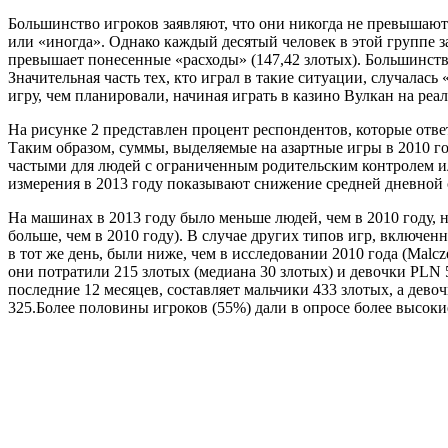
Большинство игроков заявляют, что они никогда не превышают 
или «иногда». Однако каждый десятый человек в этой группе заяв
превышает понесенные «расходы» (147,42 злотых). Большинств
Значительная часть тех, кто играл в такие ситуации, случалась
игру, чем планировали, начиная играть в казино Вулкан на ре
На рисунке 2 представлен процент респондентов, которые отве
Таким образом, суммы, выделяемые на азартные игры в 2010 го
частыми для людей с ограниченным родительским контролем или 
измерения в 2013 году показывают снижение средней дневной с
На машинах в 2013 году было меньше людей, чем в 2010 году, 
больше, чем в 2010 году). В случае других типов игр, включе
в тот же день, были ниже, чем в исследовании 2010 года (Malcz
они потратили 215 злотых (медиана 30 злотых) и девочки PLN 
последние 12 месяцев, составляет мальчики 433 злотых, а девоч
325.Более половины игроков (55%) дали в опросе более высокие