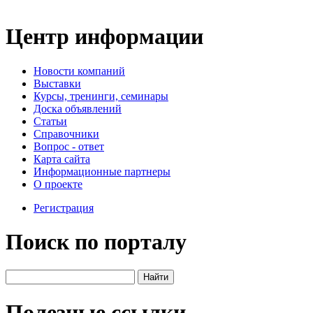
Центр информации
Новости компаний
Выставки
Курсы, тренинги, семинары
Доска объявлений
Статьи
Справочники
Вопрос - ответ
Карта сайта
Информационные партнеры
О проекте
Регистрация
Поиск по порталу
Полезные ссылки