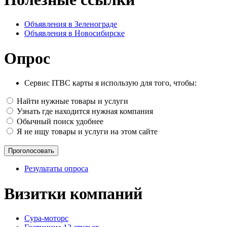
Объявления в Зеленограде
Объявления в Новосибирске
Опрос
Сервис ITBC карты я использую для того, чтобы:
Найти нужные товары и услуги
Узнать где находится нужная компания
Обычный поиск удобнее
Я не ищу товары и услуги на этом сайте
Результаты опроса
Визитки компаний
Сура-моторс