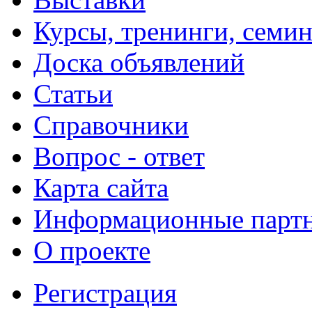
Курсы, тренинги, семи
Доска объявлений
Статьи
Справочники
Вопрос - ответ
Карта сайта
Информационные парт
О проекте
Регистрация