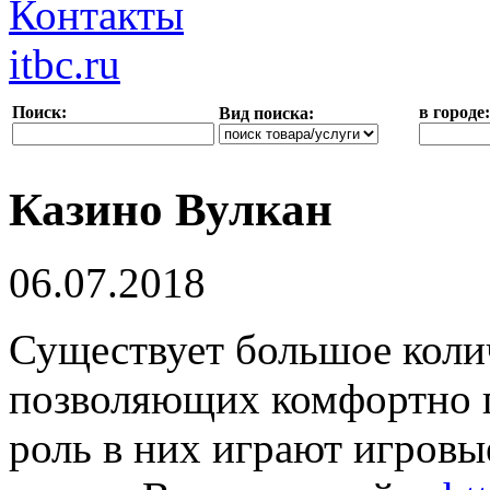
Контакты
itbc.ru
Поиск:
в городе:
Вид поиска:
Казино Вулкан
06.07.2018
Существует большое колич
позволяющих комфортно 
роль в них играют игровы