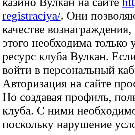
казино Вулкан на сайте
ht
registraciya/
. Они позволяю
качестве вознаграждения,
этого необходима только 
ресурс клуба Вулкан. Если
войти в персональный каб
Авторизация на сайте про
Но создавая профиль, пол
клуба. С ними необходимо
поскольку нарушение усл