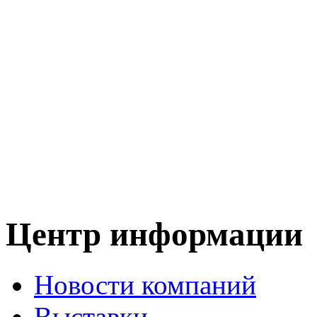
Центр информации
Новости компаний
Выставки