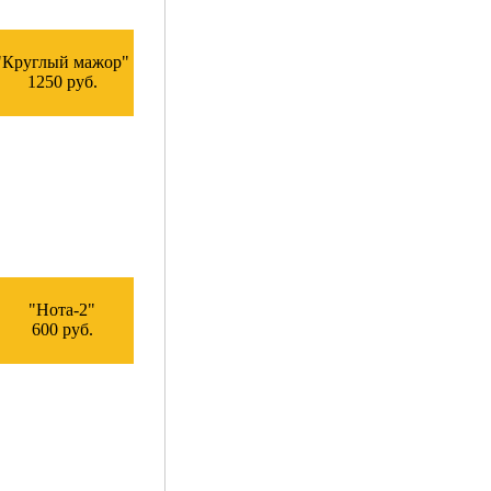
"Круглый мажор"
1250 руб.
"Нота-2"
600 руб.