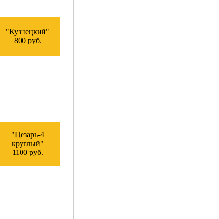
"Кузнецкий"
800 руб.
"Цезарь-4
круглый"
1100 руб.