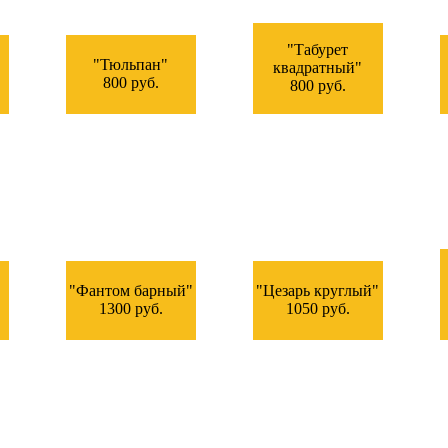
"Табурет
"Тюльпан"
квадратный"
800 руб.
800 руб.
"Фантом барный"
"Цезарь круглый"
1300 руб.
1050 руб.