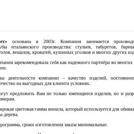
ет»
основана в 2003г. Компания занимается производ
бы итальянского производства: стульев, табуретов, барны
толов, вешалок, кроватей, кухонных уголков и многих других из
мпания зарекомендовала себя как надежного партнёра во многих
сии.
ы деятельности компании – качество изделий, постоянно
ичество на выгодных для клиента условиях.
гут предложить Вам не только имеющиеся изделия, но и разр
змерам.
рокая цветовая гамма винила, который используется для обивк
ы дерева.
программа, сроки изготовления заказа минимальные.