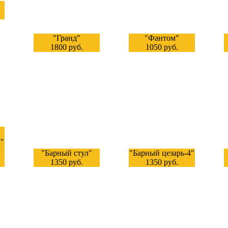
"Гранд"
"Фантом"
1800 руб.
1050 руб.
"
"Барный стул"
"Барный цезарь-4"
1350 руб.
1350 руб.