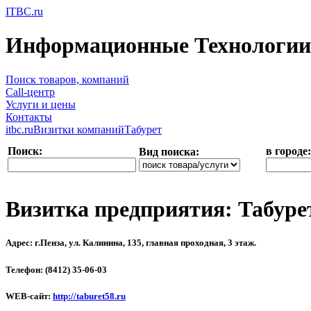
ITBC.ru
Информационные Технологии 
Поиск товаров, компаний
Call-центр
Услуги и цены
Контакты
itbc.ru
Визитки компаний
Табурет
Поиск:
в городе:
Вид поиска:
Визитка предприятия: Табуре
Адрес: г.Пенза, ул. Калинина, 135, главная проходная, 3 этаж.
Телефон: (8412) 35-06-03
WEB-сайт:
http://taburet58.ru