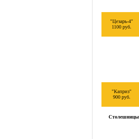
"Цезарь-4"
1100 руб.
"Каприз"
900 руб.
Столешницы л