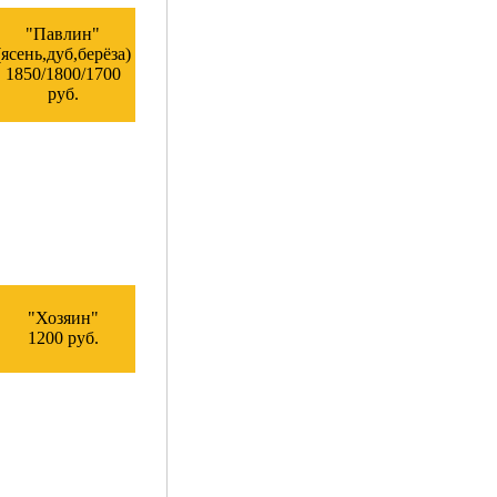
"Павлин"
(ясень,дуб,берёза)
1850/1800/1700
руб.
"Хозяин"
1200 руб.