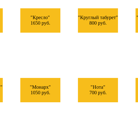
"Кресло"
"Круглый табурет"
1650 руб.
800 руб.
"
"Монарх"
"Нота"
1050 руб.
700 руб.