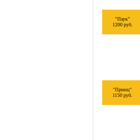
"Паук"
1200 руб.
"Принц"
1150 руб.