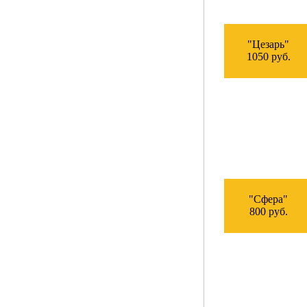
"Цезарь"
1050 руб.
"Сфера"
800 руб.