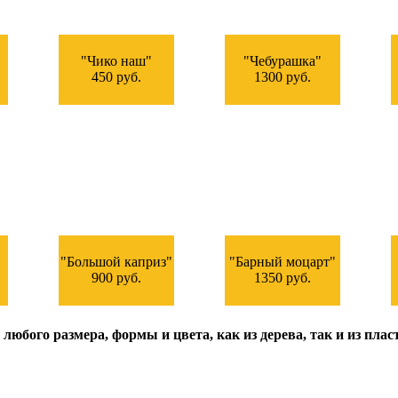
"Чико наш"
"Чебурашка"
450 руб.
1300 руб.
"Большой каприз"
"Барный моцарт"
900 руб.
1350 руб.
юбого размера, формы и цвета, как из дерева, так и из пласт