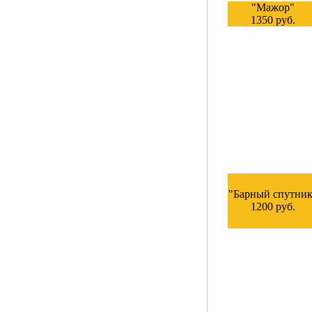
"Мажор"
1350 руб.
"Барный спутник
1200 руб.