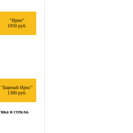
"Ирен"
1050 руб.
"Барный Ирис"
1300 руб.
ика и стекла.