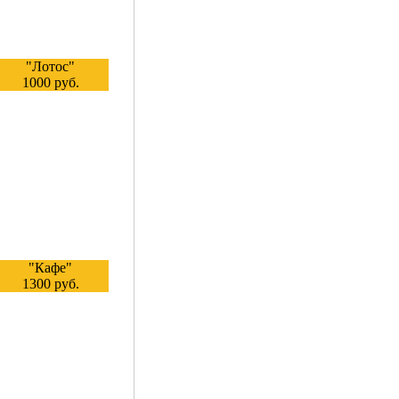
"Лотос"
1000 руб.
"Кафе"
1300 руб.