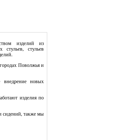
ством изделий из
х стульев, стульев
делий.
 городах Поволжья и
е внедрение новых
аботают изделия по
и сидений, также мы